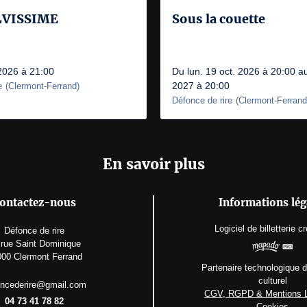
LVISSIME
Sous la couette
 2026 à 21:00
Du lun. 19 oct. 2026 à 20:00 au
2027 à 20:00
e
(
Clermont-Ferrand
)
Défonce de rire
(
Clermont-Ferrand
En savoir plus
ontactez-nous
Informations lég
Logiciel de billetterie
cr
Défonce de rire
 rue Saint Dominique
00 Clermont Ferrand
Partenaire technologique 
culturel
oncederire@gmail.com
CGV, RGPD & Mentions 
04 73 41 78 82
Cookies