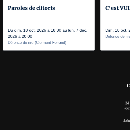
Paroles de clitoris
C'est VU
Du dim. 18 oct. 2026 à 18:30 au lun. 7 déc.
Dim. 18 oct.
2026 à 20:00
Défonce de rir
Défonce de rire
(
Clermont-Ferrand
)
C
34
630
def