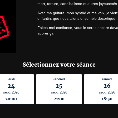
mort, torture, cannibalisme et autres joyeusetés.
Avec ma guitare, mon synthé et ma voix, je viens
enfantin, que nous allons ensemble décortiquer.
Faites-moi confiance, vous le serez encore davant
adorer ça !
Sélectionnez votre séance
jeudi
vendredi
samedi
24
25
26
sept. 2026
sept. 2026
sept. 2026
20:00
21:00
18:30