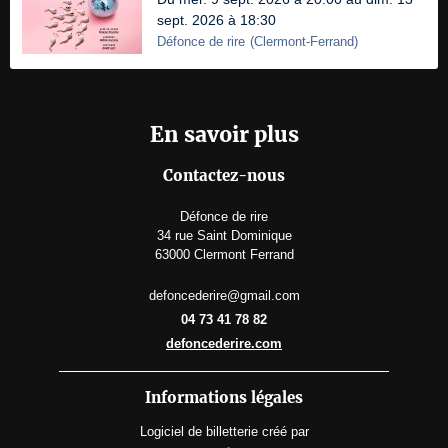
sept. 2026 à 18:30
Défonce de rire
(
Clermont-Ferrand
)
En savoir plus
Contactez-nous
Défonce de rire
34 rue Saint Dominique
63000 Clermont Ferrand
defoncederire@gmail.com
04 73 41 78 82
defoncederire.com
Informations légales
Logiciel de billetterie
créé par