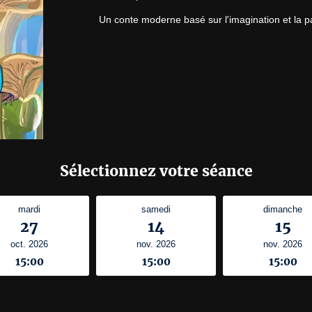
Un conte moderne basé sur l'imagination et la pa
Sélectionnez votre séance
mardi
samedi
dimanche
27
14
15
oct. 2026
nov. 2026
nov. 2026
15:00
15:00
15:00