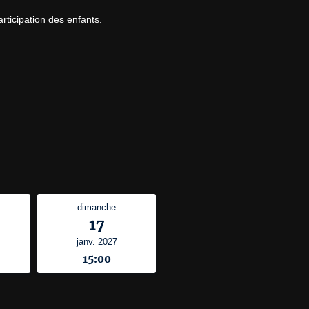
rticipation des enfants.
dimanche
17
janv. 2027
15:00