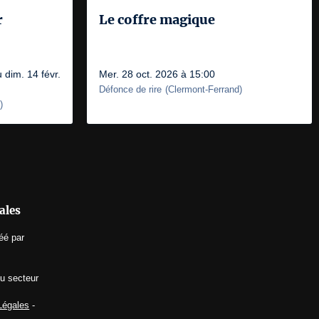
r
Le coffre magique
 dim. 14 févr.
Mer. 28 oct. 2026 à 15:00
Défonce de rire
(
Clermont-Ferrand
)
)
ales
éé par
du secteur
Légales
-