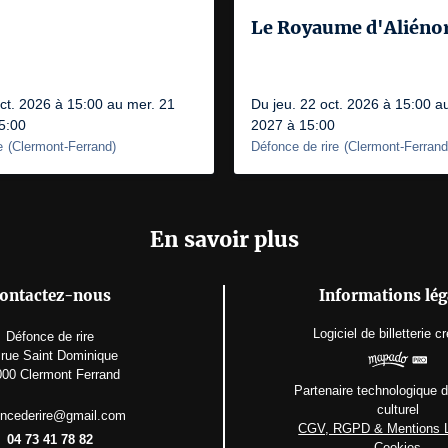
Le Royaume d'Aliéno
ct. 2026 à 15:00 au mer. 21
Du jeu. 22 oct. 2026 à 15:00 au
5:00
2027 à 15:00
e
(
Clermont-Ferrand
)
Défonce de rire
(
Clermont-Ferrand
En savoir plus
ontactez-nous
Informations lég
Logiciel de billetterie
cr
Défonce de rire
 rue Saint Dominique
00 Clermont Ferrand
Partenaire technologique 
culturel
oncederire@gmail.com
CGV, RGPD & Mentions 
04 73 41 78 82
Cookies