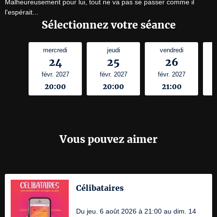
Malheureusement pour lui, tout ne va pas se passer comme il 
l'espérait...
Sélectionnez votre séance
mercredi
jeudi
vendredi
24
25
26
févr. 2027
févr. 2027
févr. 2027
20:00
20:00
21:00
Vous pouvez aimer
Célibataires
Du jeu. 6 août 2026 à 21:00 au dim. 14