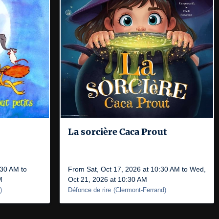
La sorcière Caca Prout
:30 AM to
From Sat, Oct 17, 2026 at 10:30 AM to Wed,
M
Oct 21, 2026 at 10:30 AM
)
Défonce de rire
(
Clermont-Ferrand
)